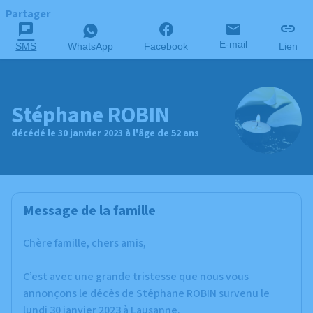
Partager
E-mail
SMS
WhatsApp
Facebook
Lien
Stéphane ROBIN
décédé le 30 janvier 2023 à l'âge de 52 ans
Message de la famille
Chère famille, chers amis,
C’est avec une grande tristesse que nous vous
annonçons le décès de Stéphane ROBIN survenu le
lundi 30 janvier 2023 à Lausanne.