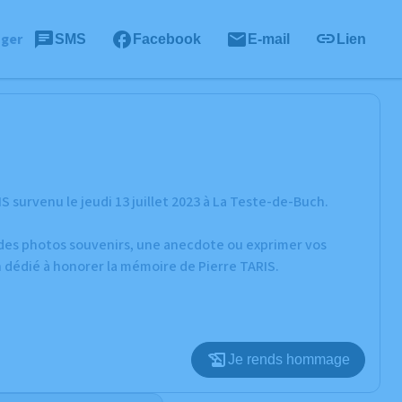
ager
SMS
Facebook
E-mail
Lien
 survenu le jeudi 13 juillet 2023 à La Teste-de-Buch.
r des photos souvenirs, une anecdote ou exprimer vos
n dédié à honorer la mémoire de Pierre TARIS.
Je rends hommage