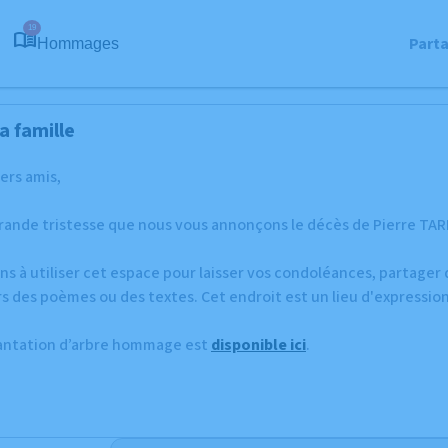
19
Part
Hommages
a famille
hers amis,
rande tristesse que nous vous annonçons le décès de Pierre TARIS
ns à utiliser cet espace pour laisser vos condoléances, partage
s des poèmes ou des textes. Cet endroit est un lieu d'expressio
lantation d’arbre hommage est
disponible ici
.