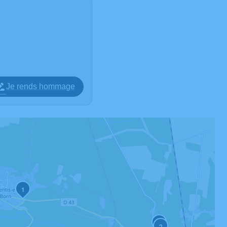
Je rends hommage
1
3
2