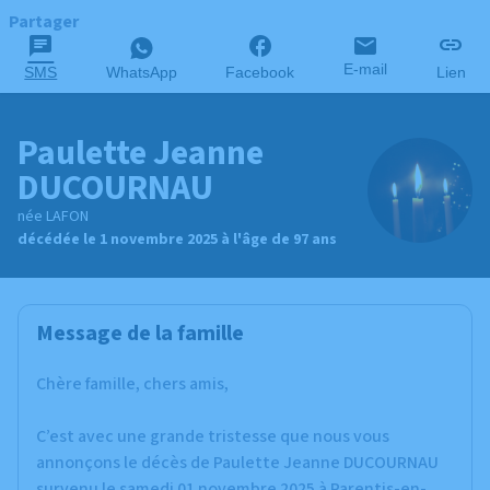
Partager
E-mail
SMS
WhatsApp
Facebook
Lien
Paulette Jeanne
DUCOURNAU
née LAFON
décédée le 1 novembre 2025 à l'âge de 97 ans
Message de la famille
Chère famille, chers amis,
C’est avec une grande tristesse que nous vous
annonçons le décès de Paulette Jeanne DUCOURNAU
survenu le samedi 01 novembre 2025 à Parentis-en-