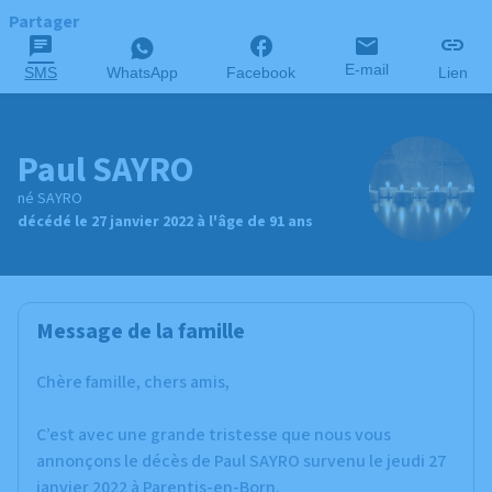
Partager
E-mail
SMS
WhatsApp
Facebook
Lien
Paul SAYRO
né SAYRO
décédé le 27 janvier 2022 à l'âge de 91 ans
Message de la famille
Chère famille, chers amis,
C’est avec une grande tristesse que nous vous
annonçons le décès de Paul SAYRO survenu le jeudi 27
janvier 2022 à Parentis-en-Born.