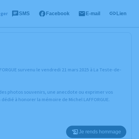
ager
SMS
Facebook
E-mail
Lien
FFORGUE survenu le vendredi 21 mars 2025 à La Teste-de-
r des photos souvenirs, une anecdote ou exprimer vos
on dédié à honorer la mémoire de Michel LAFFORGUE.
Je rends hommage