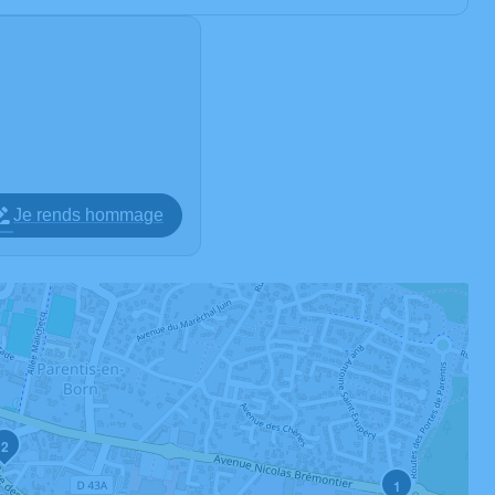
Je rends hommage
2
1