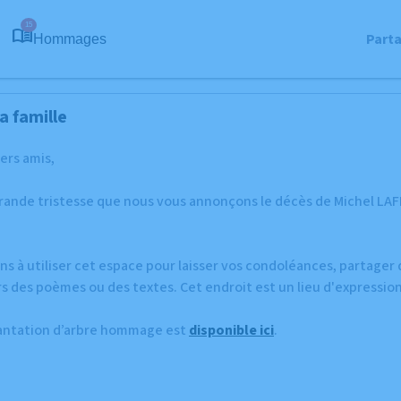
15
Part
Hommages
a famille
hers amis,
grande tristesse que nous vous annonçons le décès de Michel LA
ns à utiliser cet espace pour laisser vos condoléances, partage
s des poèmes ou des textes. Cet endroit est un lieu d'expressi
lantation d’arbre hommage est
disponible ici
.