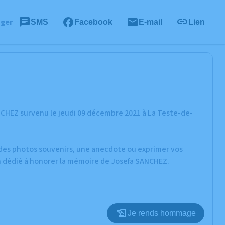
ager
SMS
Facebook
E-mail
Lien
NCHEZ survenu le jeudi 09 décembre 2021 à La Teste-de-
r des photos souvenirs, une anecdote ou exprimer vos
on dédié à honorer la mémoire de Josefa SANCHEZ.
Je rends hommage