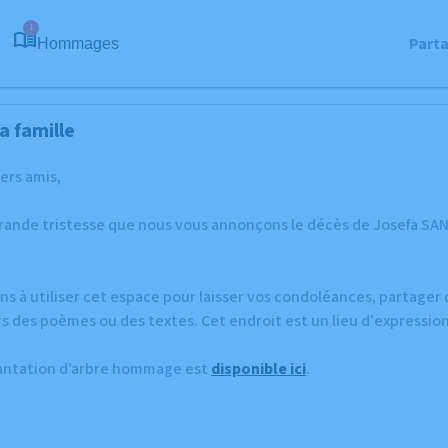
1
Part
Hommages
a famille
hers amis,
grande tristesse que nous vous annonçons le décès de Josefa SA
ns à utiliser cet espace pour laisser vos condoléances, partage
s des poèmes ou des textes. Cet endroit est un lieu d'expressi
lantation d’arbre hommage est
disponible ici
.