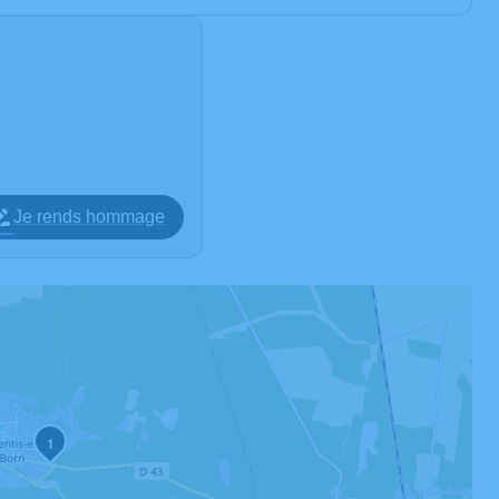
Je rends hommage
1