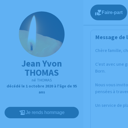
Faire-part
Message de l
Chère famille, c
Jean Yvon
C’est avec une 
THOMAS
Born.
né THOMAS
Nous vous invito
décédé le 1 octobre 2020 à l'âge de 95
pensées à trave
ans
Un service de p
Je rends hommage