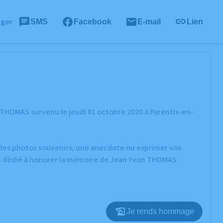
ager
SMS
Facebook
E-mail
Lien
THOMAS survenu le jeudi 01 octobre 2020 à Parentis-en-
r des photos souvenirs, une anecdote ou exprimer vos
on dédié à honorer la mémoire de Jean Yvon THOMAS.
Je rends hommage