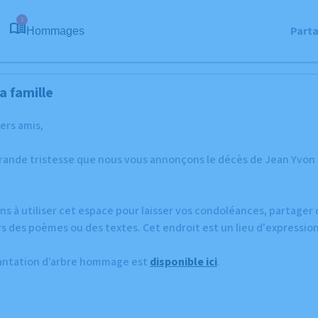
1
Part
Hommages
a famille
hers amis,
grande tristesse que nous vous annonçons le décès de Jean Yvon 
ns à utiliser cet espace pour laisser vos condoléances, partage
rs des poèmes ou des textes. Cet endroit est un lieu d'expressi
lantation d’arbre hommage est
disponible ici
.