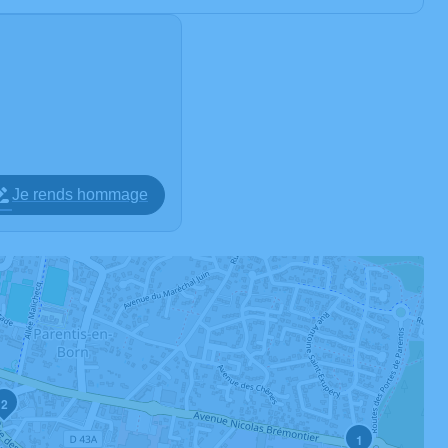
Je rends hommage
2
1