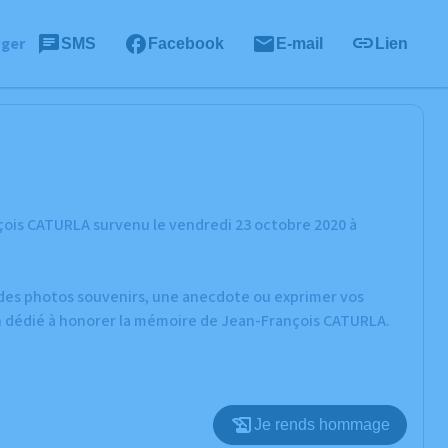
ager
SMS
Facebook
E-mail
Lien
çois CATURLA survenu le vendredi 23 octobre 2020 à
r des photos souvenirs, une anecdote ou exprimer vos
on dédié à honorer la mémoire de Jean-François CATURLA.
Je rends hommage