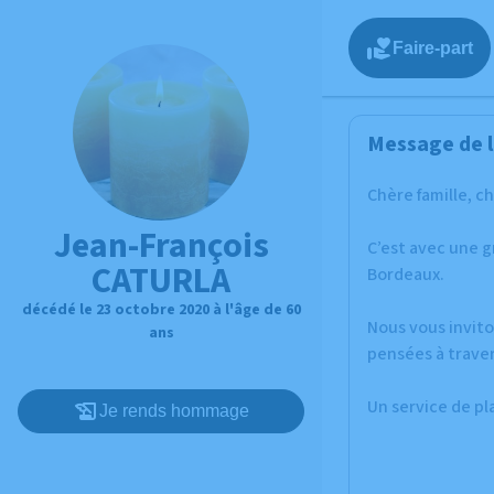
Faire-part
Message de l
Chère famille, c
Jean-François
C’est avec une 
CATURLA
Bordeaux.
décédé le 23 octobre 2020 à l'âge de 60
Nous vous invito
ans
pensées à traver
Un service de p
Je rends hommage