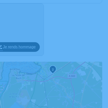
Je rends hommage
2