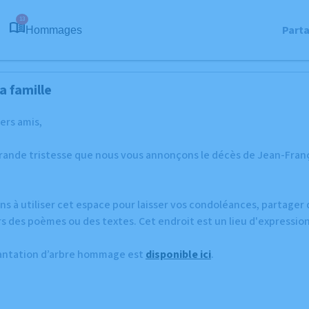
13
Part
Hommages
a famille
hers amis,
grande tristesse que nous vous annonçons le décès de Jean-Fran
ns à utiliser cet espace pour laisser vos condoléances, partage
s des poèmes ou des textes. Cet endroit est un lieu d'expressi
lantation d’arbre hommage est
disponible ici
.