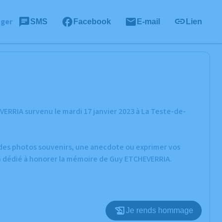
ager
SMS
Facebook
E-mail
Lien
ERRIA survenu le mardi 17 janvier 2023 à La Teste-de-
r des photos souvenirs, une anecdote ou exprimer vos
on dédié à honorer la mémoire de Guy ETCHEVERRIA.
Je rends hommage