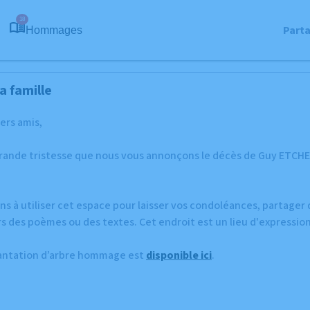
18
Part
Hommages
a famille
hers amis,
rande tristesse que nous vous annonçons le décès de Guy ETCHEV
ns à utiliser cet espace pour laisser vos condoléances, partage
s des poèmes ou des textes. Cet endroit est un lieu d'expressi
lantation d’arbre hommage est
disponible ici
.