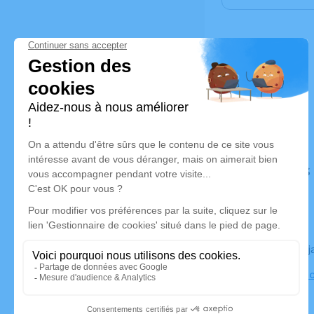
Déroulé des
Le lundi 23
Église, au b