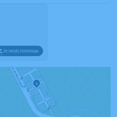
Je rends hommage
2