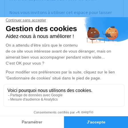
Nous vous invitons à utiliser cet espace pour laisser
vos condoléances, partager des photos souvenirs, une
anecdote ou exprimer vos pensées à travers des
poèmes ou des textes. Cet endroit est un lieu
d'expression dédié à honorer la mémoire de Gilles
AUGEREAU.
Un service de plantation d’arbre hommage est
disponible ici
.
Je rends hommage
Cérémonie religieuse
lundi 26 juillet 2021 à 10h00
2
Église d'Ychoux
Faire-part
Hommages
au bourg