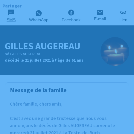
Partager
E-mail
SMS
WhatsApp
Facebook
Lien
GILLES AUGEREAU
né GILLES AUGEREAU
décédé le 21 juillet 2021 à l'âge de 61 ans
Message de la famille
Chère famille, chers amis,
C’est avec une grande tristesse que nous vous
annonçons le décès de Gilles AUGEREAU survenu le
mercredi 21 juillet 2021 à La Teste-de-Buch.