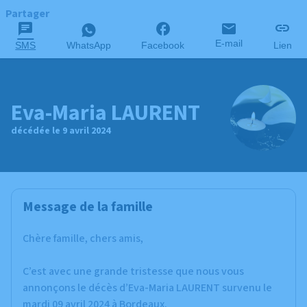
Partager
E-mail
SMS
WhatsApp
Facebook
Lien
Eva-Maria LAURENT
décédée le 9 avril 2024
Message de la famille
Chère famille, chers amis,
C’est avec une grande tristesse que nous vous
annonçons le décès d’Eva-Maria LAURENT survenu le
mardi 09 avril 2024 à Bordeaux.