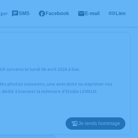
ager
SMS
Facebook
E-mail
Lien
 survenu le lundi 06 avril 2026 à Dax.
r des photos souvenirs, une anecdote ou exprimer vos
n dédié à honorer la mémoire d’Elodie LEVIEUX.
Je rends hommage