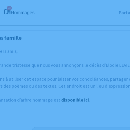
73
Part
Hommages
a famille
hers amis,
rande tristesse que nous vous annonçons le décès d’Elodie LEVIEUX
ns à utiliser cet espace pour laisser vos condoléances, partage
s des poèmes ou des textes. Cet endroit est un lieu d'expressio
lantation d’arbre hommage est
disponible ici
.