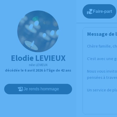
Faire-part
Message de l
Chère famille, c
Elodie LEVIEUX
C’est avec une g
née LEVIEUX
décédée le 6 avril 2026 à l'âge de 42 ans
Nous vous invito
pensées à traver
Je rends hommage
Un service de p