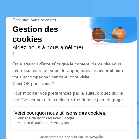
Déroulé des
Information
Chambre Funé
en-Born, Fr