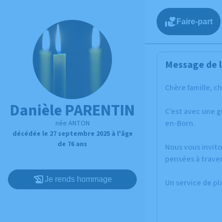
Faire-part
Message de l
Chère famille, c
Danièle PARENTIN
C’est avec une 
en-Born.
née ANTON
décédée le 27 septembre 2025 à l'âge
de 76 ans
Nous vous invito
pensées à traver
Je rends hommage
Un service de p