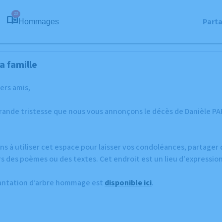
20
Part
Hommages
a famille
hers amis,
grande tristesse que nous vous annonçons le décès de Danièle P
ns à utiliser cet espace pour laisser vos condoléances, partage
s des poèmes ou des textes. Cet endroit est un lieu d'expressio
lantation d’arbre hommage est
disponible ici
.