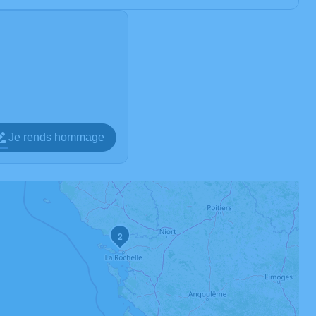
Je rends hommage
2