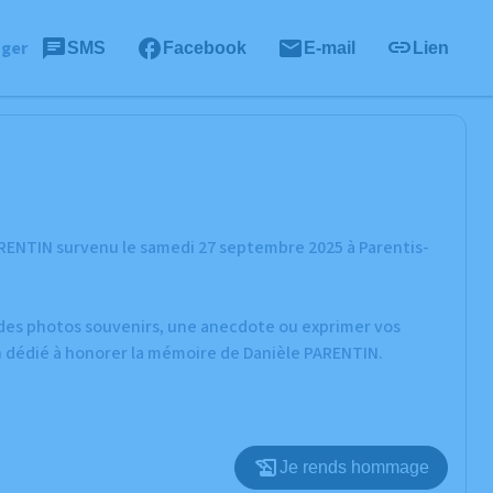
ager
SMS
Facebook
E-mail
Lien
ARENTIN survenu le samedi 27 septembre 2025 à Parentis-
r des photos souvenirs, une anecdote ou exprimer vos
n dédié à honorer la mémoire de Danièle PARENTIN.
Je rends hommage