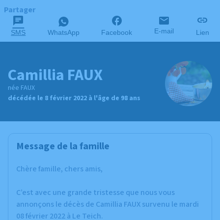
Partager
E-mail
SMS
WhatsApp
Facebook
Lien
Camillia FAUX
née FAUX
décédée le 8 février 2022 à l'âge de 98 ans
Message de la famille
Chère famille, chers amis,
C’est avec une grande tristesse que nous vous
annonçons le décès de Camillia FAUX survenu le mardi
08 février 2022 à Le Teich.