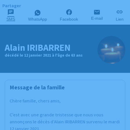
Partager
E-mail
SMS
WhatsApp
Facebook
Lien
Alain IRIBARREN
décédé le 12 janvier 2021 à l'âge de 63 ans
Message de la famille
Chère famille, chers amis,
C’est avec une grande tristesse que nous vous
annonçons le décès d’Alain IRIBARREN survenu le mardi
12 janvier 2021.