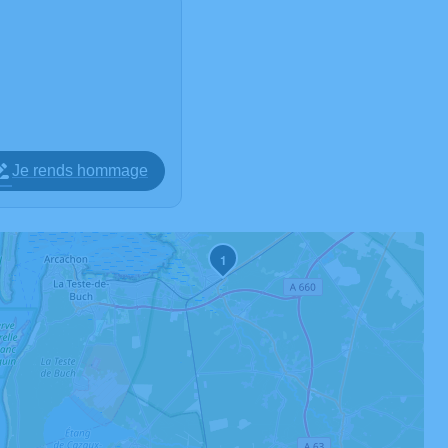
Je rends hommage
1