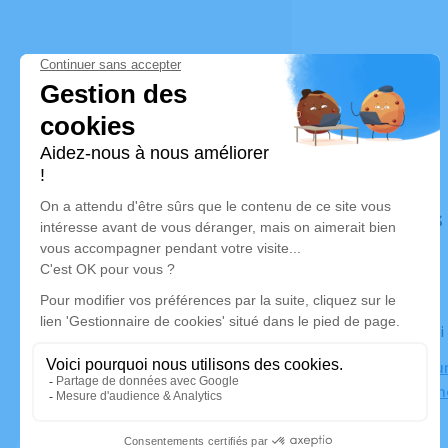
Déroulé des
Le mercredi
Crématorium
33380 Bigan