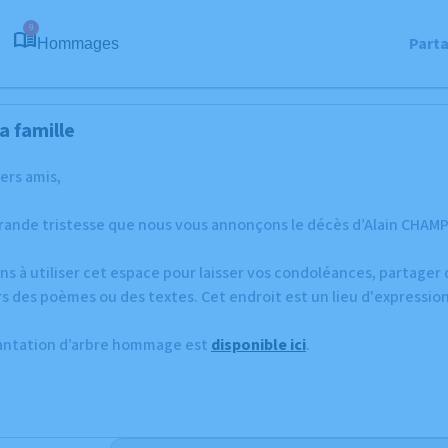
9
Part
Hommages
a famille
hers amis,
rande tristesse que nous vous annonçons le décès d’Alain CHAMPY
ns à utiliser cet espace pour laisser vos condoléances, partage
s des poèmes ou des textes. Cet endroit est un lieu d'expressio
lantation d’arbre hommage est
disponible ici
.