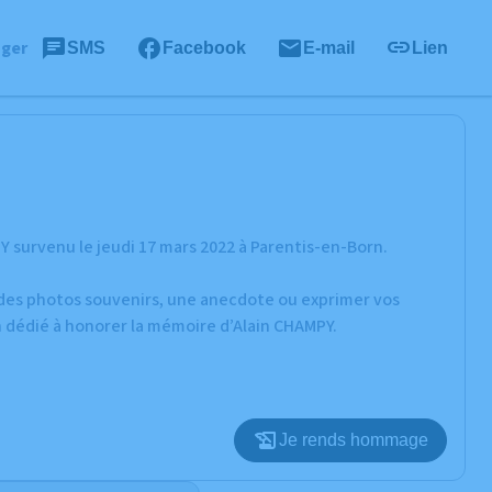
ager
SMS
Facebook
E-mail
Lien
 survenu le jeudi 17 mars 2022 à Parentis-en-Born.
r des photos souvenirs, une anecdote ou exprimer vos
n dédié à honorer la mémoire d’Alain CHAMPY.
Je rends hommage